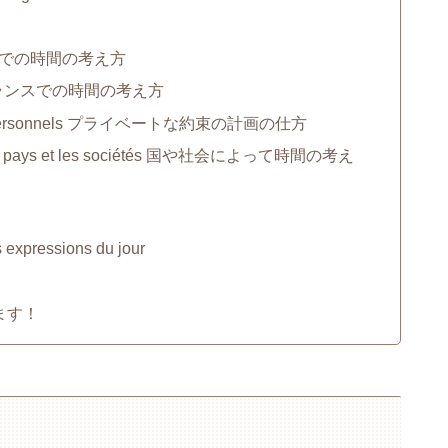
上
下
pon 日本での時間の考え方
矢
ance フランスでの時間の考え方
印
-vous personnels プライベートな約束の計画の仕方
キ
on les pays et les sociétés 国や社会によって時間の考え
ー
を
使
xpressions du jour
っ
て
ます！
く
だ
さ
い。