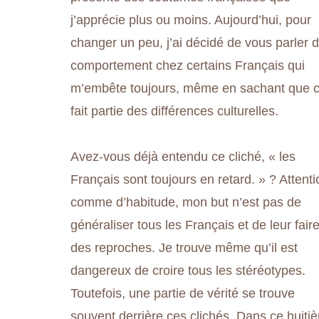
j’apprécie plus ou moins. Aujourd’hui, pour
changer un peu, j’ai décidé de vous parler 
comportement chez certains Français qui
m’embête toujours, même en sachant que c
fait partie des différences culturelles.
Avez-vous déjà entendu ce cliché, « les
Français sont toujours en retard. » ? Attenti
comme d’habitude, mon but n’est pas de
généraliser tous les Français et de leur fair
des reproches. Je trouve même qu’il est
dangereux de croire tous les stéréotypes.
Toutefois, une partie de vérité se trouve
souvent derrière ces clichés. Dans ce huiti