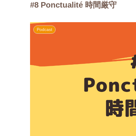
#8 Ponctualité 時間厳守
Podcast