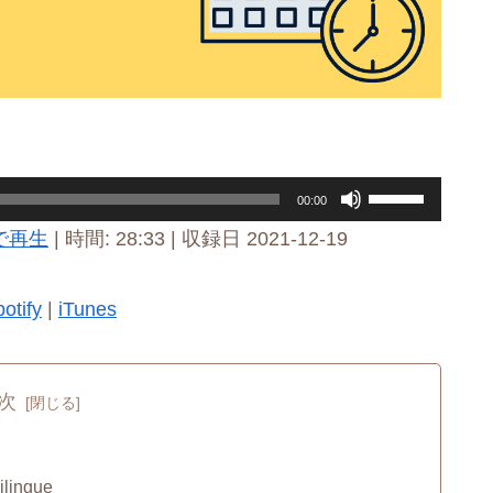
ボ
00:00
リ
で再生
|
時間: 28:33
|
収録日 2021-12-19
ュ
ー
otify
|
iTunes
ム
調
次
節
に
は
ingue