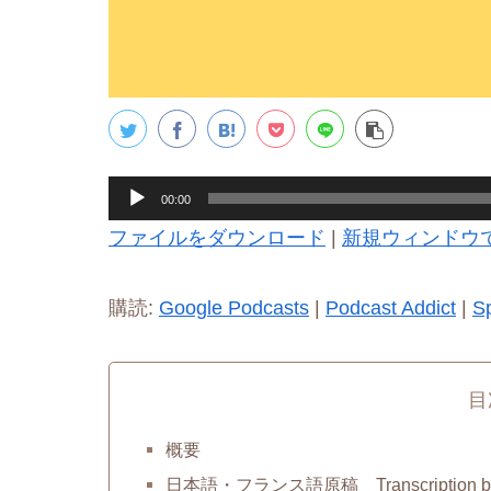
音
00:00
声
ファイルをダウンロード
|
新規ウィンドウ
プ
レ
購読:
Google Podcasts
|
Podcast Addict
|
Sp
ー
ヤ
目
ー
概要
日本語・フランス語原稿 Transcription bil